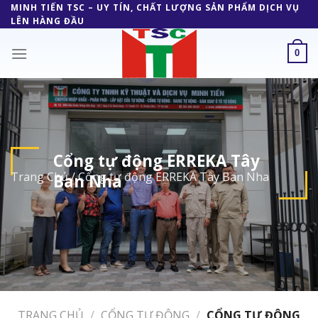
Skip
MINH TIẾN TSC – UY TÍN, CHẤT LƯỢNG SẢN PHẨM DỊCH VỤ
LÊN HÀNG ĐẦU
to
content
0
Cổng tự động ERREKA Tây
Trang Chủ
/
Cổng tự động ERREKA Tây Ban Nha
Ban Nha
TRANG CHỦ
/
CỔNG TỰ ĐỘNG
/
CỔNG TỰ ĐỘNG