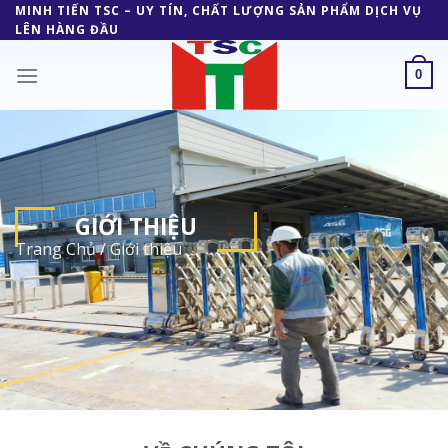
Skip
MINH TIẾN TSC – UY TÍN, CHẤT LƯỢNG SẢN PHẨM DỊCH VỤ
LÊN HÀNG ĐẦU
to
content
0
GIỚI THIỆU
Trang Chủ
/
Giới thiệu