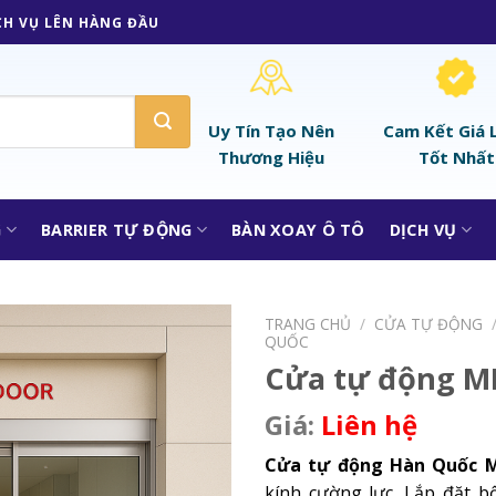
CH VỤ LÊN HÀNG ĐẦU
Uy Tín Tạo Nên
Cam Kết Giá 
Thương Hiệu
Tốt Nhất
G
BARRIER TỰ ĐỘNG
BÀN XOAY Ô TÔ
DỊCH VỤ
TRANG CHỦ
/
CỬA TỰ ĐỘNG
QUỐC
Cửa tự động M
Liên hệ
Cửa tự động Hàn Quốc M
kính cường lực. Lắp đặt b