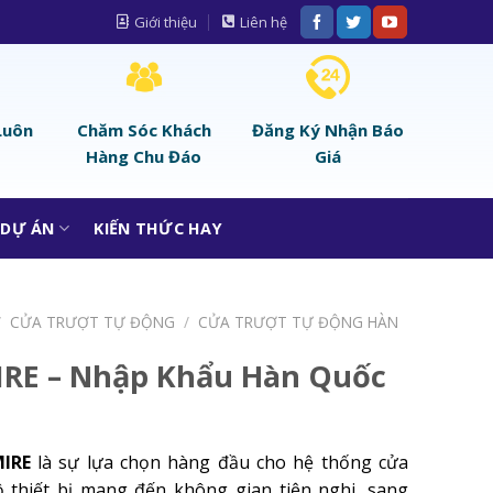
Giới thiệu
Liên hệ
Luôn
Chăm Sóc Khách
Đăng Ký Nhận Báo
Hàng Chu Đáo
Giá
DỰ ÁN
KIẾN THỨC HAY
/
CỬA TRƯỢT TỰ ĐỘNG
/
CỬA TRƯỢT TỰ ĐỘNG HÀN
IRE – Nhập Khẩu Hàn Quốc
IRE
là sự lựa chọn hàng đầu cho hệ thống cửa
ộ thiết bị mang đến không gian tiện nghi, sang