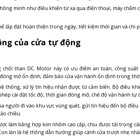
ị thông minh như điều khiển từ xa qua điện thoại, máy chấm
hể lắp đặt hoàn thiện trong ngày, tiết kiệm thời gian và chi p
ộng của cửa tự động
chổi than DC. Motor này có ưu điểm an toàn, công suất
 đóng mở ổn định, đảm bảo cửa vận hành ổn định trong thời 
ệ thống, xử lý tín hiệu nhận được từ cảm biến. Bộ điều kh
hép cài đặt tốc độ, thời gian đóng mở, chế độ vận hành tự 
 người đi vào khu vực vùng quét, gửi tín hiệu đến bộ điều
ảo chiều.
được làm bằng hợp kim nhôm cao cấp, chịu được tải trọng c
on lăn là hệ thống dẫn hướng giúp cánh cửa trượt nhẹ nhà