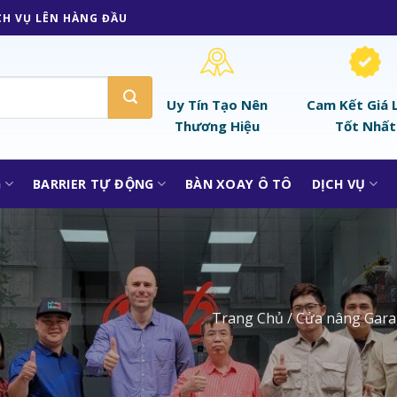
CH VỤ LÊN HÀNG ĐẦU
Uy Tín Tạo Nên
Cam Kết Giá 
Thương Hiệu
Tốt Nhất
G
BARRIER TỰ ĐỘNG
BÀN XOAY Ô TÔ
DỊCH VỤ
Trang Chủ
/
Cửa nâng Gar