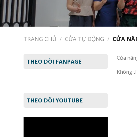
TRANG CHỦ
/
CỬA TỰ ĐỘNG
/
CỬA NÂ
Cửa nân
THEO DÕI FANPAGE
Không tì
THEO DÕI YOUTUBE