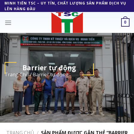
Skip
MINH TIẾN TSC – UY TÍN, CHẤT LƯỢNG SẢN PHẨM DỊCH VỤ
LÊN HÀNG ĐẦU
to
content
0
Barrier tự động
Trang Chủ
/
Barrier tự động
TRANG CHỦ
/
SẢN PHẨM ĐƯỢC GẮN THẺ “BARRIER