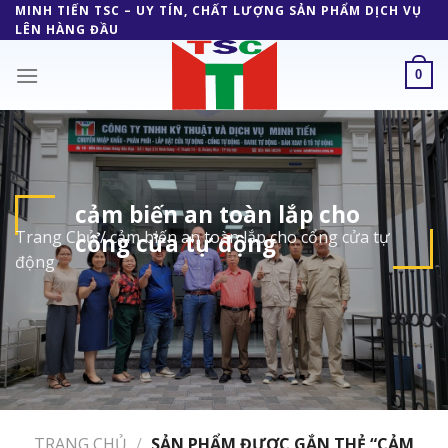
Skip
MINH TIẾN TSC – UY TÍN, CHẤT LƯỢNG SẢN PHẨM DỊCH VỤ
LÊN HÀNG ĐẦU
to
content
0
cảm biến an toàn lắp cho
Trang Chủ
/
cảm biến an toàn lắp cho cổng cửa tự
cổng cửa tự động
động
TRANG CHỦ
/
SẢN PHẨM ĐƯỢC GẮN THẺ “CẢM