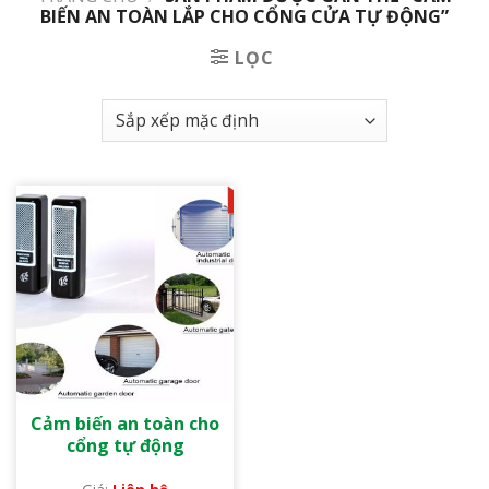
BIẾN AN TOÀN LẮP CHO CỔNG CỬA TỰ ĐỘNG”
LỌC
Cảm biến an toàn cho
cổng tự động