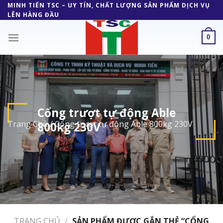
Skip
MINH TIẾN TSC – UY TÍN, CHẤT LƯỢNG SẢN PHẨM DỊCH VỤ
LÊN HÀNG ĐẦU
to
content
0
Cổng trượt tự động Able
Trang Chủ
/
Cổng trượt tự động Able 800kg 230V
800kg 230V
TRANG CHỦ
/
SẢN PHẨM ĐƯỢC GẮN THẺ “CỔNG