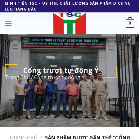
Skip
MINH TIẾN TSC – UY TÍN, CHẤT LƯỢNG SẢN PHẨM DỊCH VỤ
LÊN HÀNG ĐẦU
to
content
0
Cổng trượt tự động Ý
Trang Chủ
/
Cổng trượt tự động Ý
TRANG CHỦ
/
SẢN PHẨM ĐƯỢC GẮN THẺ “CỔNG