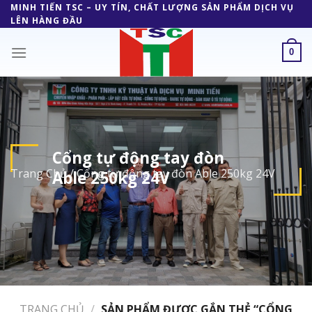
Skip
MINH TIẾN TSC – UY TÍN, CHẤT LƯỢNG SẢN PHẨM DỊCH VỤ
LÊN HÀNG ĐẦU
to
content
0
Cổng tự động tay đòn
Trang Chủ
/
Cổng tự động tay đòn Able 250kg 24V
Able 250kg 24V
TRANG CHỦ
/
SẢN PHẨM ĐƯỢC GẮN THẺ “CỔNG