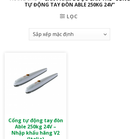
TỰ ĐỘNG TAY ĐÒN ABLE 250KG 24V”
LỌC
Cổng tự động tay đòn
Able 250kg 24V –
Nhập khẩu hãng V2
(Italia)