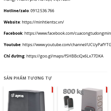
Hotline/zalo
:
0912.536.766
Website
:
https://minhtientsc.vn/
Facebook
:
https://www.facebook.com/cuacongtudongmin
Youtube
:
https://www.youtube.com/channel/UCUyPafYT
Chỉ đường
:
https://goo.gl/maps/fSHBBciQx6Lx77DKA
SẢN PHẨM TƯƠNG TỰ