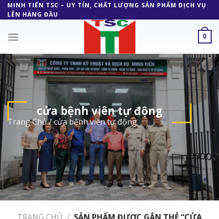
Skip
MINH TIẾN TSC – UY TÍN, CHẤT LƯỢNG SẢN PHẨM DỊCH VỤ
LÊN HÀNG ĐẦU
to
content
0
cửa bệnh viên tự động
Trang Chủ
/
cửa bệnh viên tự động
TRANG CHỦ
/
SẢN PHẨM ĐƯỢC GẮN THẺ “CỬA