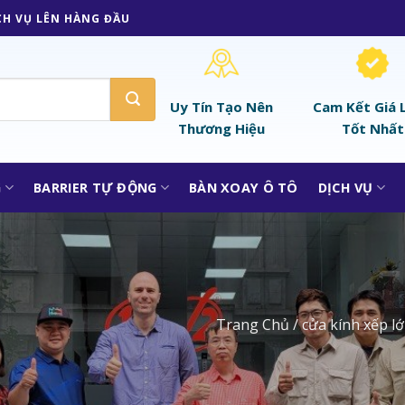
CH VỤ LÊN HÀNG ĐẦU
Uy Tín Tạo Nên
Cam Kết Giá 
Thương Hiệu
Tốt Nhất
G
BARRIER TỰ ĐỘNG
BÀN XOAY Ô TÔ
DỊCH VỤ
Trang Chủ
/
cửa kính xếp l