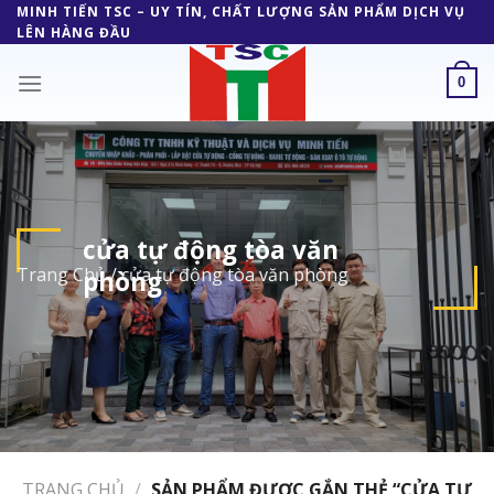
Skip
MINH TIẾN TSC – UY TÍN, CHẤT LƯỢNG SẢN PHẨM DỊCH VỤ
LÊN HÀNG ĐẦU
to
content
0
cửa tự động tòa văn
Trang Chủ
/
cửa tự động tòa văn phòng
phòng
TRANG CHỦ
/
SẢN PHẨM ĐƯỢC GẮN THẺ “CỬA TỰ