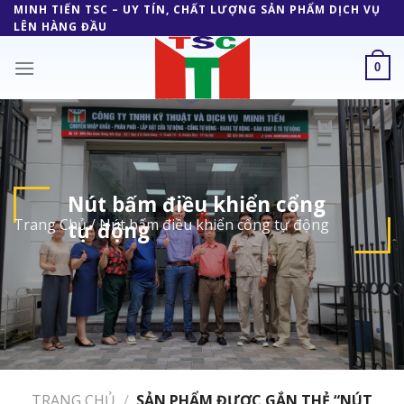
Skip
MINH TIẾN TSC – UY TÍN, CHẤT LƯỢNG SẢN PHẨM DỊCH VỤ
LÊN HÀNG ĐẦU
to
content
0
Nút bấm điều khiển cổng
Trang Chủ
/
Nút bấm điều khiển cổng tự động
tự động
TRANG CHỦ
/
SẢN PHẨM ĐƯỢC GẮN THẺ “NÚT