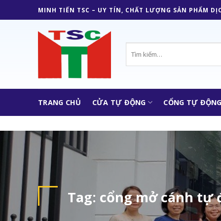
Skip
MINH TIẾN TSC – UY TÍN, CHẤT LƯỢNG SẢN PHẨM DỊ
to
content
Tìm
kiếm:
TRANG CHỦ
CỬA TỰ ĐỘNG
CỔNG TỰ ĐỘN
Tag:
cổng mở cánh tự 