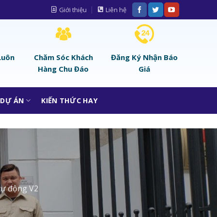
Giới thiệu
Liên hệ
Luôn
Chăm Sóc Khách
Đăng Ký Nhận Báo
Hàng Chu Đáo
Giá
DỰ ÁN
KIẾN THỨC HAY
tự động V2