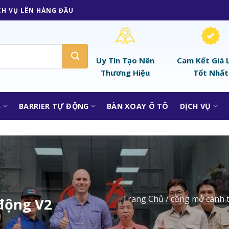
CH VỤ LÊN HÀNG ĐẦU
Uy Tín Tạo Nên
Cam Kết Giá 
Thương Hiệu
Tốt Nhất
G
BARRIER TỰ ĐỘNG
BÀN XOAY Ô TÔ
DỊCH VỤ
Trang Chủ
/
cổng mở cánh 
động V2