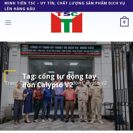
Skip
MINH TIẾN TSC – UY TÍN, CHẤT LƯỢNG SẢN PHẨM DỊCH VỤ
LÊN HÀNG ĐẦU
to
content
0
Tag:
cổng tự động tay
Trang Chủ
/
cổng tự động tay đòn Calypso V2
đòn Calypso V2