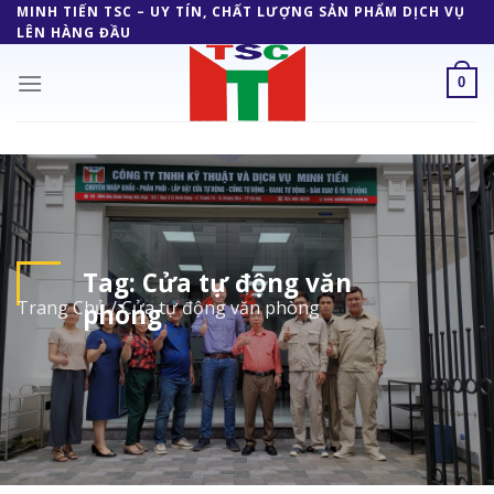
Skip
MINH TIẾN TSC – UY TÍN, CHẤT LƯỢNG SẢN PHẨM DỊCH VỤ
LÊN HÀNG ĐẦU
to
content
0
Tag:
Cửa tự động văn
Trang Chủ
/
Cửa tự động văn phòng
phòng