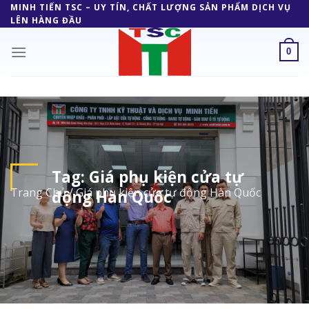
Skip
MINH TIẾN TSC – UY TÍN, CHẤT LƯỢNG SẢN PHẨM DỊCH VỤ
LÊN HÀNG ĐẦU
to
content
0
Tag:
Giá phụ kiện cửa tự
Trang Chủ
/
Giá phụ kiện cửa tự động Hàn Quốc
động Hàn Quốc