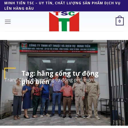
Skip
MINH TIẾN TSC – UY TÍN, CHẤT LƯỢNG SẢN PHẨM DỊCH VỤ
LÊN HÀNG ĐẦU
to
content
0
Tag:
hãng cổng tự động
Trang Chủ
/
hãng cổng tự động phổ biến
phổ biến