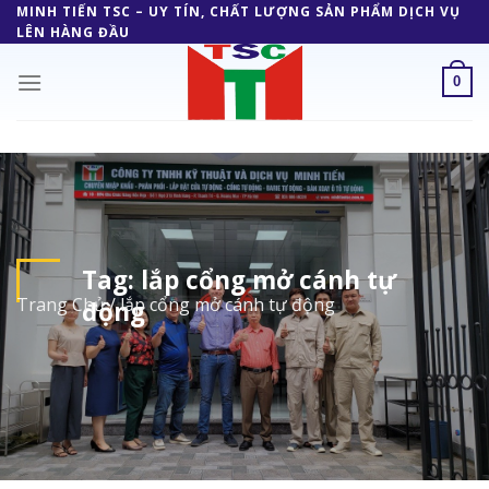
Skip
MINH TIẾN TSC – UY TÍN, CHẤT LƯỢNG SẢN PHẨM DỊCH VỤ
LÊN HÀNG ĐẦU
to
content
0
Tag:
lắp cổng mở cánh tự
Trang Chủ
/
lắp cổng mở cánh tự động
động