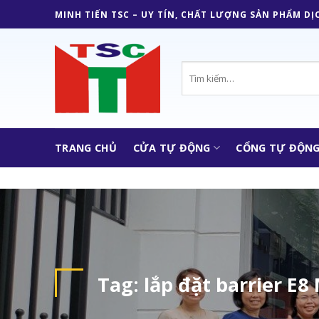
Skip
MINH TIẾN TSC – UY TÍN, CHẤT LƯỢNG SẢN PHẨM DỊ
to
content
Tìm
kiếm:
TRANG CHỦ
CỬA TỰ ĐỘNG
CỔNG TỰ ĐỘN
Tag:
lắp đặt barrier E8