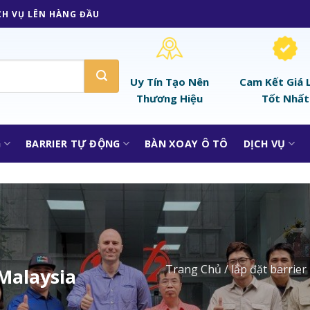
CH VỤ LÊN HÀNG ĐẦU
Uy Tín Tạo Nên
Cam Kết Giá 
Thương Hiệu
Tốt Nhất
G
BARRIER TỰ ĐỘNG
BÀN XOAY Ô TÔ
DỊCH VỤ
Trang Chủ
/
lắp đặt barrier
 Malaysia