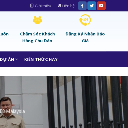
Giới thiệu
Liên hệ
Luôn
Chăm Sóc Khách
Đăng Ký Nhận Báo
Hàng Chu Đáo
Giá
DỰ ÁN
KIẾN THỨC HAY
 E8 Malaysia