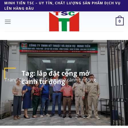
Skip
MINH TIẾN TSC – UY TÍN, CHẤT LƯỢNG SẢN PHẨM DỊCH VỤ
LÊN HÀNG ĐẦU
to
content
0
Tag:
lắp đặt cổng mở
Trang Chủ
/
lắp đặt cổng mở cánh tự động
cánh tự động