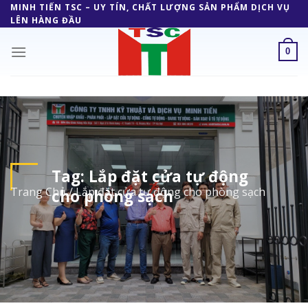
Skip
MINH TIẾN TSC – UY TÍN, CHẤT LƯỢNG SẢN PHẨM DỊCH VỤ
LÊN HÀNG ĐẦU
to
content
0
Tag:
Lắp đặt cửa tự động
Trang Chủ
/
Lắp đặt cửa tự động cho phòng sạch
cho phòng sạch