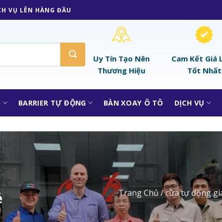
CH VỤ LÊN HÀNG ĐẦU
Uy Tín Tạo Nên
Cam Kết Giá 
Thương Hiệu
Tốt Nhất
G
BARRIER TỰ ĐỘNG
BÀN XOAY Ô TÔ
DỊCH VỤ
Trang Chủ
/
cửa tự động gi
ẻ