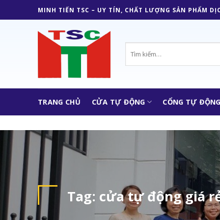
Skip
MINH TIẾN TSC – UY TÍN, CHẤT LƯỢNG SẢN PHẨM DỊ
to
content
Tìm
kiếm:
TRANG CHỦ
CỬA TỰ ĐỘNG
CỔNG TỰ ĐỘN
Tag:
cửa tự động giá r