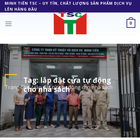
Skip
MINH TIẾN TSC – UY TÍN, CHẤT LƯỢNG SẢN PHẨM DỊCH VỤ
LÊN HÀNG ĐẦU
to
content
0
Tag:
lắp đặt cửa tự động
Trang Chủ
/
lắp đặt cửa tự động cho nhà sách
cho nhà sách