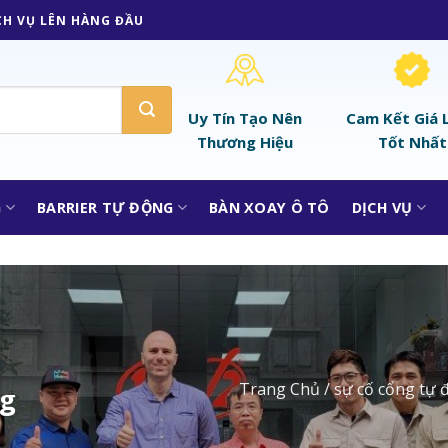
CH VỤ LÊN HÀNG ĐẦU
Uy Tín Tạo Nên
Cam Kết Giá 
Thương Hiệu
Tốt Nhất
G
BARRIER TỰ ĐỘNG
BÀN XOAY Ô TÔ
DỊCH VỤ
Trang Chủ
/
sự cố cổng tự 
ng