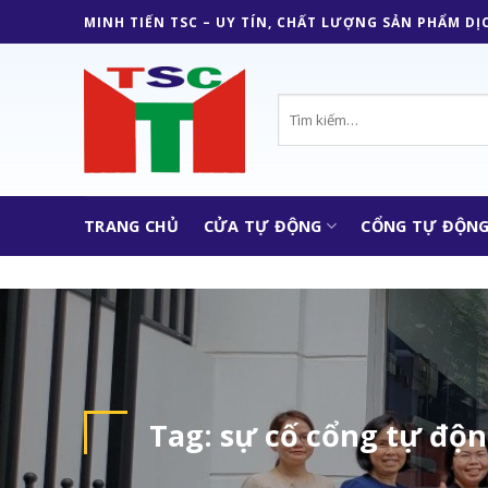
Skip
MINH TIẾN TSC – UY TÍN, CHẤT LƯỢNG SẢN PHẨM DỊ
to
content
Tìm
kiếm:
TRANG CHỦ
CỬA TỰ ĐỘNG
CỔNG TỰ ĐỘN
Tag:
sự cố cổng tự độ