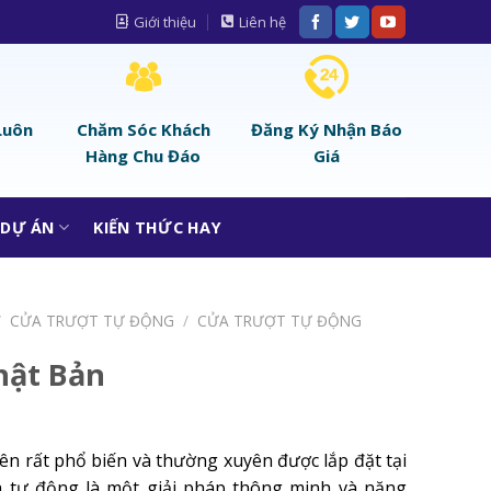
Giới thiệu
Liên hệ
Luôn
Chăm Sóc Khách
Đăng Ký Nhận Báo
Hàng Chu Đáo
Giá
DỰ ÁN
KIẾN THỨC HAY
/
CỬA TRƯỢT TỰ ĐỘNG
/
CỬA TRƯỢT TỰ ĐỘNG
hật Bản
ên rất phổ biến và thường xuyên được lắp đặt tại
ửa tự động là một giải pháp thông minh và năng