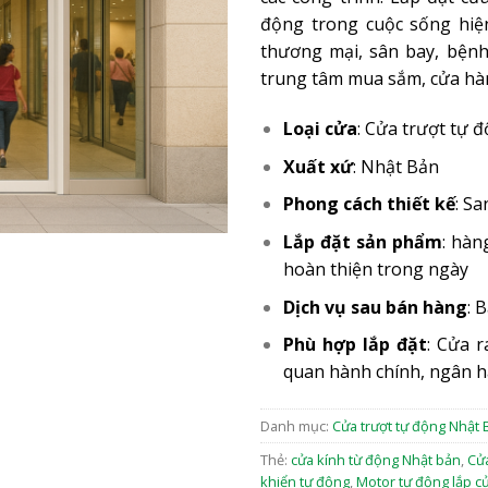
động trong cuộc sống hiện
thương mại, sân bay, bệnh
trung tâm mua sắm, cửa hà
Loại cửa
: Cửa trượt tự 
Xuất xứ
: Nhật Bản
Phong cách thiết kế
: Sa
Lắp đặt sản phẩm
: hàn
hoàn thiện trong ngày
Dịch vụ sau bán hàng
: 
Phù hợp lắp đặt
: Cửa r
quan hành chính, ngân h
Danh mục:
Cửa trượt tự động Nhật 
Thẻ:
cửa kính từ động Nhật bản
,
Cửa
khiển tự động
,
Motor tự động lắp c