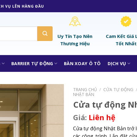
CH VỤ LÊN HÀNG ĐẦU
Uy Tín Tạo Nên
Cam Kết Giá 
Thương Hiệu
Tốt Nhất
G
BARRIER TỰ ĐỘNG
BÀN XOAY Ô TÔ
DỊCH VỤ
TRANG CHỦ
/
CỬA TỰ ĐỘNG
NHẬT BẢN
Cửa tự động N
Liên hệ
Cửa tự động Nhật Bản trở l
các công trình. Lắp đặt c