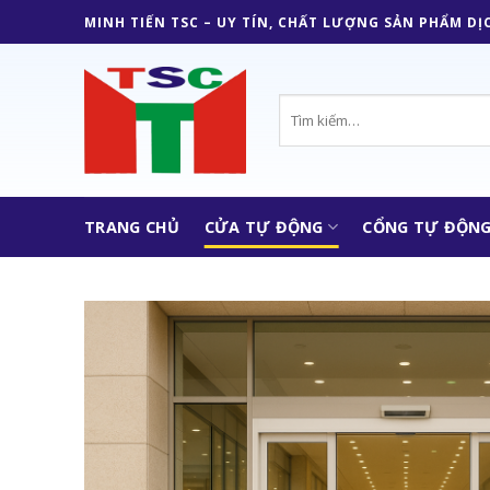
Skip
MINH TIẾN TSC – UY TÍN, CHẤT LƯỢNG SẢN PHẨM DỊ
to
content
Tìm
kiếm:
TRANG CHỦ
CỬA TỰ ĐỘNG
CỔNG TỰ ĐỘN