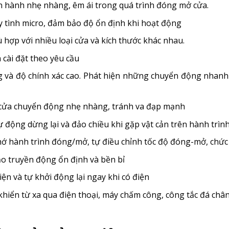
n hành nhẹ nhàng, êm ái trong quá trình đóng mở cửa.
 tình micro, đảm bảo độ ổn định khi hoạt động
 hợp với nhiều loại cửa và kích thước khác nhau.
 cài đặt theo yêu cầu
g và độ chính xác cao. Phát hiện những chuyển động nhanh
 cửa chuyển động nhẹ nhàng, tránh va đạp mạnh
ự động dừng lại và đảo chiều khi gặp vật cản trên hành trìn
hớ hành trình đóng/mở, tự điều chỉnh tốc độ đóng-mở, chức 
ảo truyền động ổn định và bền bỉ
n và tự khởi động lại ngay khi có điện
 khiển từ xa qua điện thoại, máy chấm công, công tắc đá ch