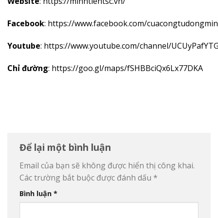
Website
:
https://minhtientsc.vn/
Facebook
:
https://www.facebook.com/cuacongtudongmin
Youtube
:
https://www.youtube.com/channel/UCUyPafYT
Chỉ đường
:
https://goo.gl/maps/fSHBBciQx6Lx77DKA
Để lại một bình luận
Email của bạn sẽ không được hiển thị công khai.
Các trường bắt buộc được đánh dấu
*
Bình luận
*