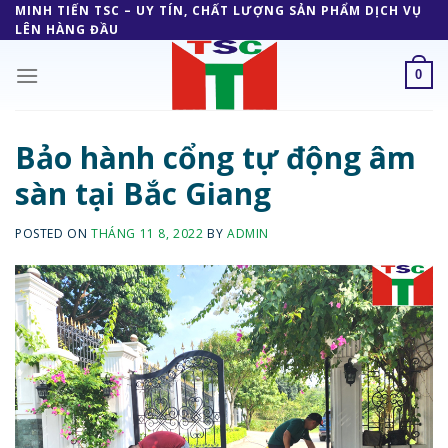
Skip
MINH TIẾN TSC – UY TÍN, CHẤT LƯỢNG SẢN PHẨM DỊCH VỤ
LÊN HÀNG ĐẦU
to
content
0
Bảo hành cổng tự động âm
sàn tại Bắc Giang
POSTED ON
THÁNG 11 8, 2022
BY
ADMIN