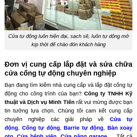
Cửa tự động luôn hiện đại, sạch sẽ, luôn tự dộng mở
kịp thời để chào đón khách hàng
Đơn vị cung cấp lắp đặt và sửa chữa
cửa cổng tự động chuyên nghiệp
Bạn đang tìm kiếm nhà cung cấp và lắp đặt cổng tự
động cho công trình của bạn?
Công ty TNHH Kỹ
thuật và Dịch vụ Minh Tiến
rất vui mừng được bạn
tin tưởng lựa chọn. Chúng tôi cam kết cung cấp
chuyên nghiệp các giải pháp về
Cửa tự
động
,
Cổng tự động
,
Barrie tự động
,
Bàn xoay
oto
,
Cửa bệnh viện
,
Cửa nâng garage
,…
Tất cả