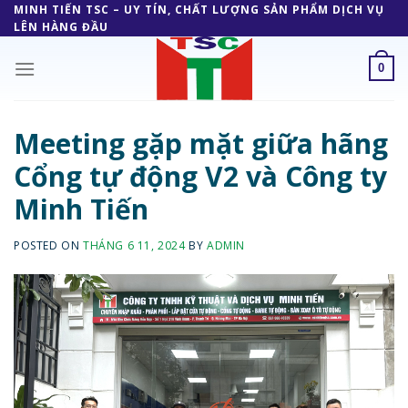
Skip
MINH TIẾN TSC – UY TÍN, CHẤT LƯỢNG SẢN PHẨM DỊCH VỤ
LÊN HÀNG ĐẦU
to
content
0
Meeting gặp mặt giữa hãng
Cổng tự động V2 và Công ty
Minh Tiến
POSTED ON
THÁNG 6 11, 2024
BY
ADMIN